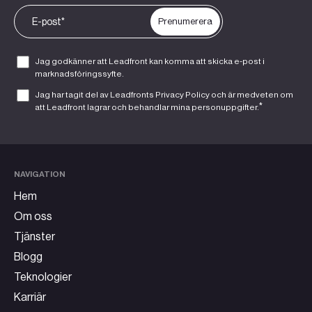
Jag godkänner att Leadfront kan komma att skicka e-post i
marknadsföringssyfte.
Jag har tagit del av Leadfronts
Privacy Policy
och är medveten om
*
att Leadfront lagrar och behandlar mina personuppgifter.
NAVIGATION
Hem
Om oss
Tjänster
Blogg
Teknologier
Karriär