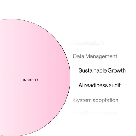
Teknologier
Boka ett möte
Sök
SV
EN