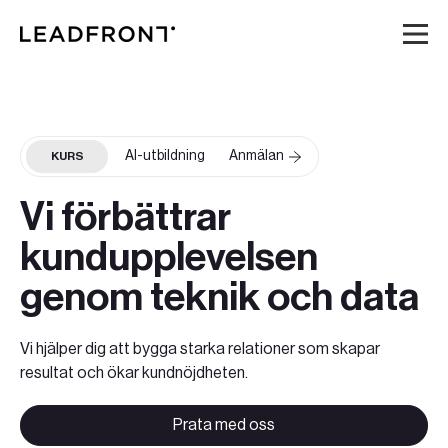
Hem
AI-utbildning
Anmälan
KURS
Tjänster
Vi förbättrar
Kunskap
kundupplevelsen
Om oss
genom teknik och data
Karriär
Vi hjälper dig att bygga starka relationer som skapar
resultat och ökar kundnöjdheten.
Event
Prata med oss