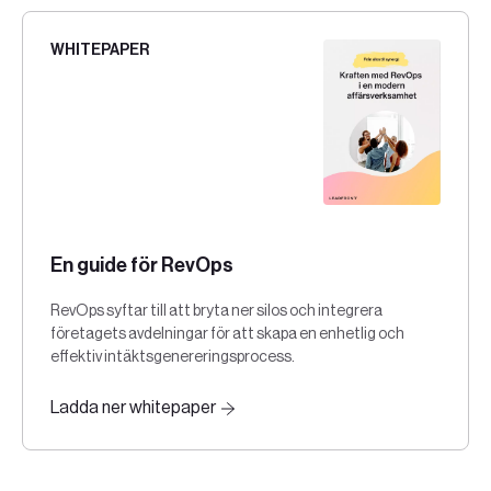
WHITEPAPER
En guide för RevOps
RevOps syftar till att bryta ner silos och integrera
företagets avdelningar för att skapa en enhetlig och
effektiv intäktsgenereringsprocess.
Ladda ner whitepaper