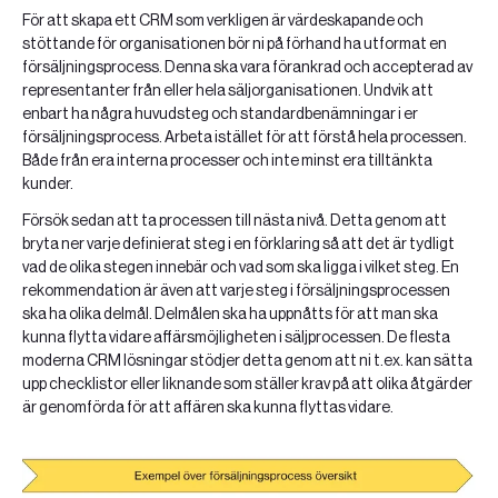
För att skapa ett CRM som verkligen är värdeskapande och
stöttande för organisationen bör ni på förhand ha utformat en
försäljningsprocess. Denna ska vara förankrad och accepterad av
representanter från eller hela säljorganisationen. Undvik att
enbart ha några huvudsteg och standardbenämningar i er
försäljningsprocess. Arbeta istället för att förstå hela processen.
Både från era interna processer och inte minst era tilltänkta
kunder.
Försök sedan att ta processen till nästa nivå. Detta genom att
bryta ner varje definierat steg i en förklaring så att det är tydligt
vad de olika stegen innebär och vad som ska ligga i vilket steg. En
rekommendation är även att varje steg i försäljningsprocessen
ska ha olika delmål. Delmålen ska ha uppnåtts för att man ska
kunna flytta vidare affärsmöjligheten i säljprocessen. De flesta
moderna CRM lösningar stödjer detta genom att ni t.ex. kan sätta
upp checklistor eller liknande som ställer krav på att olika åtgärder
är genomförda för att affären ska kunna flyttas vidare.