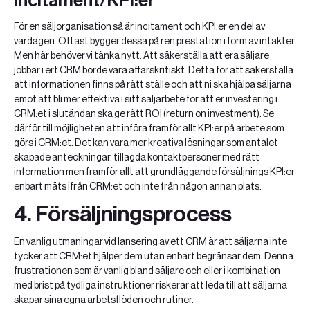
Incitament/KPI:er
För en säljorganisation så är incitament och KPI:er en del av
vardagen. Oftast bygger dessa på ren prestation i form av intäkter.
Men här behöver vi tänka nytt. Att säkerställa att era säljare
jobbar i ert CRM borde vara affärskritiskt. Detta för att säkerställa
att informationen finns på rätt ställe och att ni ska hjälpa säljarna
emot att bli mer effektiva i sitt säljarbete för att er investering i
CRM:et i slutändan ska ge rätt ROI (return on investment). Se
därför till möjligheten att införa framför allt KPI:er på arbete som
görs i CRM:et. Det kan vara mer kreativa lösningar som antalet
skapade anteckningar, tillagda kontaktpersoner med rätt
information men framför allt att grundläggande försäljnings KPI:er
enbart mäts ifrån CRM:et och inte från någon annan plats.
4. Försäljningsprocess
En vanlig utmaningar vid lansering av ett CRM är att säljarna inte
tycker att CRM:et hjälper dem utan enbart begränsar dem. Denna
frustrationen som är vanlig bland säljare och eller i kombination
med brist på tydliga instruktioner riskerar att leda till att säljarna
skapar sina egna arbetsflöden och rutiner.