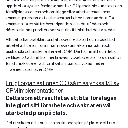
detta är till exempel att använda sig av en whiteboard och måla
upp de olika systemlösningar man har. Gå igenom sin kundresa och
försäljningsprocess och kartlägga olika arbetsmoment som
kommer genererar data eller som har behov av annan data. Då
kommer ni få en bättre övergripande bild av dataflöden och
därefter kunna prioritera vad som är affärskritisk i detta skede.
Allt detta kan självklart uppfattas som ett stort och trögjobbat
arbetet att genomföra innan ni ska kunna komma igång och
upphandla och implementera ett CRM. Där har ni rätt och det är
verkligen så att det kommer krävas mycket av er som organisation
för att ni ska ge er rätt förutsättningar att lyckas med er
implementation av ert CRM.
Enligt organisationen CIO så misslyckas 1/3 av
CRM implementationer.
Detta som ett resultat av att bl.a. företagen
inte gjort sitt förarbete och saknar en väl
utarbetad plan på plats.
Det ni riskerar att göra utan en liknande plan på plats är att ni blir