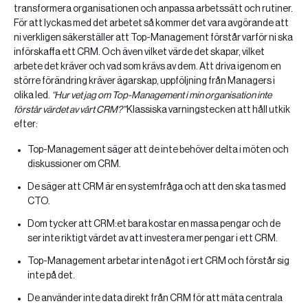
transformera organisationen och anpassa arbetssätt och rutiner.
För att lyckas med det arbetet så kommer det vara avgörande att
ni verkligen säkerställer att Top-Management förstår varför ni ska
införskaffa ett CRM. Och även vilket värde det skapar, vilket
arbete det kräver och vad som krävs av dem. Att driva igenom en
större förändring kräver ägarskap, uppföljning från Managers i
olika led.
“Hur vet jag om Top-Management i min organisation inte
förstår värdet av vårt CRM?”
Klassiska varningstecken att håll utkik
efter:
Top-Management säger att de inte behöver delta i möten och
diskussioner om CRM.
De säger att CRM är en systemfråga och att den ska tas med
CTO.
Dom tycker att CRM:et bara kostar en massa pengar och de
ser inte riktigt värdet av att investera mer pengar i ett CRM.
Top-Management arbetar inte något i ert CRM och förstår sig
inte på det.
De använder inte data direkt från CRM för att mäta centrala