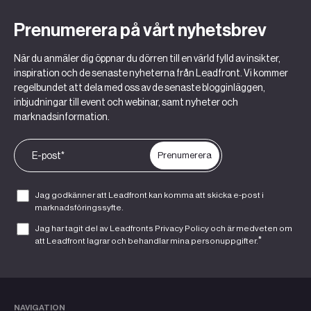
Prenumerera på vårt nyhetsbrev
När du anmäler dig öppnar du dörren till en värld fylld av insikter,
inspiration och de senaste nyheterna från Leadfront. Vi kommer
regelbundet att dela med oss av de senaste blogginläggen,
inbjudningar till event och webinar, samt nyheter och
marknadsinformation.
Jag godkänner att Leadfront kan komma att skicka e-post i
marknadsföringssyfte.
Jag har tagit del av Leadfronts
Privacy Policy
och är medveten om
*
att Leadfront lagrar och behandlar mina personuppgifter.
NAVIGATION