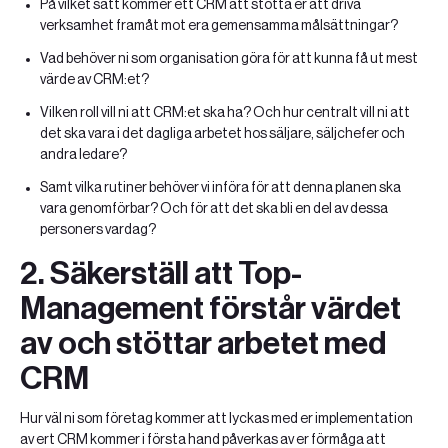
På vilket sätt kommer ett CRM att stötta er att driva
verksamhet framåt mot era gemensamma målsättningar?
Vad behöver ni som organisation göra för att kunna få ut mest
värde av CRM:et?
Vilken roll vill ni att CRM:et ska ha? Och hur centralt vill ni att
det ska vara i det dagliga arbetet hos säljare, säljchefer och
andra ledare?
Samt vilka rutiner behöver vi införa för att denna planen ska
vara genomförbar? Och för att det ska bli en del av dessa
personers vardag?
2. Säkerställ att Top-
Management förstår värdet
av och stöttar arbetet med
CRM
Hur väl ni som företag kommer att lyckas med er implementation
av ert CRM kommer i första hand påverkas av er förmåga att