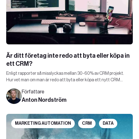
Är ditt företag inte redo att byta eller köpa in
ett CRM?
Enligt rapporter så misslyckas mellan 30-60% av CRM projekt.
Hur vet man om man är redo att byta eller köpa ett nytt CRM
system?
Författare
Anton Nordström
MARKETING AUTOMATION
CRM
DATA