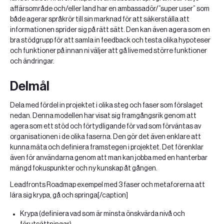
affärsområde och/eller land har en ambassadör/”super user” som
både agerar språkrör till sin marknad för att säkerställa att
informationen sprider sig på rätt sätt. Den kan även agera som en
bra stödgrupp för att samla in feedback och testa olika hypoteser
och funktioner på innan ni väljer att gå live med större funktioner
och ändringar.
Delmål
Dela med fördel in projektet i olika steg och faser som förslaget
nedan. Denna modellen har visat sig framgångsrik genom att
agera som ett stöd och förtydligande för vad som förväntas av
organisationen i de olika faserna. Den gör det även enklare att
kunna mäta och definiera framstegen i projektet. Det förenklar
även för användarna genom att man kan jobba med en hanterbar
mängd fokuspunkter och ny kunskap åt gången.
Leadfronts Roadmap exempel med 3 faser och metaforerna att
lära sig krypa, gå och springa[/caption]
Krypa (definiera vad som är minsta önskvärda nivå och