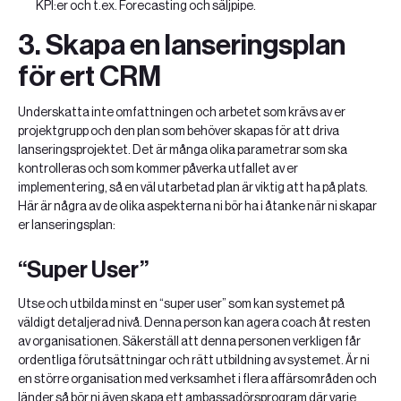
KPI:er och t.ex. Forecasting och säljpipe.
3. Skapa en lanseringsplan
för ert CRM
Underskatta inte omfattningen och arbetet som krävs av er
projektgrupp och den plan som behöver skapas för att driva
lanseringsprojektet. Det är många olika parametrar som ska
kontrolleras och som kommer påverka utfallet av er
implementering, så en väl utarbetad plan är viktig att ha på plats.
Här är några av de olika aspekterna ni bör ha i åtanke när ni skapar
er lanseringsplan:
“Super User”
Utse och utbilda minst en “super user” som kan systemet på
väldigt detaljerad nivå. Denna person kan agera coach åt resten
av organisationen. Säkerställ att denna personen verkligen får
ordentliga förutsättningar och rätt utbildning av systemet. Är ni
en större organisation med verksamhet i flera affärsområden och
länder så bör ni även skapa ett ambassadörsprogram där varje