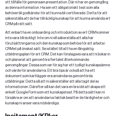
ett tillfälle för gemensam presentation. Där ni har en genomgång
av denna information. Ha sen ett obligatoriskt test som alla
behöver bli godkända i för att kunna bli certifierade. Detta för att
säkerställa att de har tillräcklig kunskap för att kunna använda ert
CRM på rätt sätt.
Att enbart ha en onboarding och introduktion av ert CRM kommer
inte vara tillräckligt. Inte om ni vill säkerställa att alla har
förutsättningarna och den kunskap som behövs för att arbeta i
CRMet på önskat sätt. Se istället till att ha en långsiktig
utbildningsplan för ert CRM. Det kan förslagsvis vara att ni bokar in
och planerat att genomföra flertalet återkommande
genomgångar. Dessa som var för sig har ett tydligt kunskapsämne
och värde för användarna. Ett bra tips är också att ha ett
dokument som kartlägger era användares genomförda
utbildningar. Detta så att ni säkerställer att alla tagit del av
informationen. Därefter så kan det vara en bra idé att skapa ett
enkelt Google Form som ett kunskapstest. På detta sätt kan ni
försäkra er om att användarna faktisk besitter de färdigheter och
kunskap ni anser vara nödvändiga.