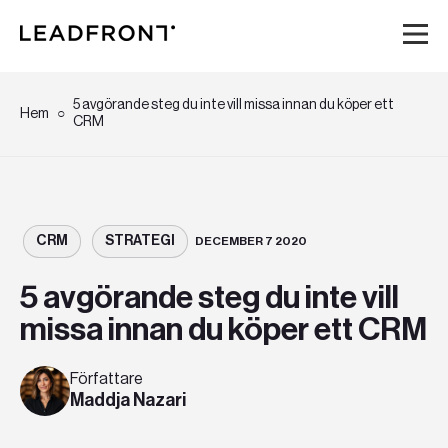
Hem
5 avgörande steg du inte vill missa innan du köper ett
Hem
CRM
Tjänster
Kunskap
CRM
STRATEGI
DECEMBER 7 2020
Om oss
5 avgörande steg du inte vill
missa innan du köper ett CRM
Karriär
Författare
Event
Maddja Nazari