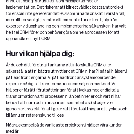
ännu ett bolag i statistiken som misslyckas med er
implementation. Det riskerar att blir ett väldigt kostsamt projekt
för er som inte genererar det ROI som ni hade önskat. I värsta fall,
men allt för vanligt, framför allt om ni inte tar extern hjälp från
experter vid upphandling och implementering så kanske ni har valt
helt fel CRM för er och behöver göra om hela processen för att
upphandla ett nytt CRM.
Hur vi kan hjälpa dig:
Är du och ditt företag i tankarna att införskaffa CRM eller
säkerställa att ni bättre utnyttjar det CRM ni har? I så fall hjälper vi
på Leadfront er gärna. Vi på Leadfront är systemoberoende
experter på digital transformation inom sälj och marknad. Vi
hjälper er få rätt förutsättningar för att lyckas med er digitala
transformation vart i processen ni än befinner er och vart ni har
behov. I ett nära och transparent samarbete så stödjer vi er
igenom ert projekt för att ge er rätt förutsättningar att lyckas och
bli ännu en referenskund till oss.
Några exempel på de vanligaste projekten vi hjälper våra kunder
med är: