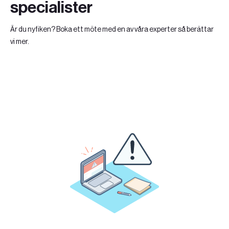
specialister
Är du nyfiken? Boka ett möte med en av våra experter så berättar
vi mer.