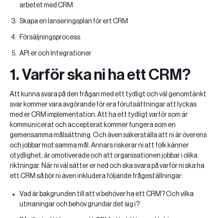
arbetet med CRM
Skapa en lanseringsplan för ert CRM
Försäljningsprocess
API:er och Integrationer‍
1. Varför ska ni ha ett CRM?
Att kunna svara på den frågan med ett tydligt och väl genomtänkt
svar kommer vara avgörande för era förutsättningar att lyckas
med er CRM implementation. Att ha ett tydligt varför som är
kommunicerat och accepterat kommer fungera som en
gemensamma målsättning. Och även säkerställa att ni är överens
och jobbar mot samma mål. Annars riskerar ni att folk känner
otydlighet, är omotiverade och att organisationen jobbar i olika
riktningar. När ni väl sätter er ned och ska svara på varför ni ska ha
ett CRM så bör ni även inkludera följande frågeställningar:
Vad är bakgrunden till att vi behöver ha ett CRM? Och vilka
utmaningar och behov grundar det sig i?