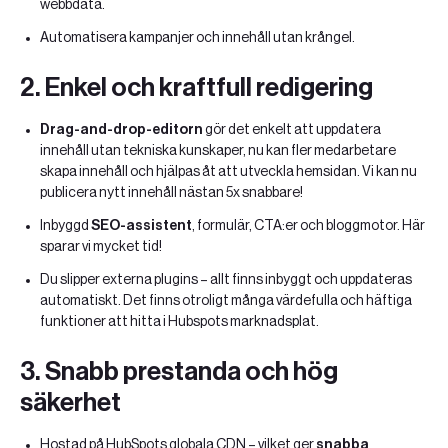
webbdata.
Automatisera kampanjer och innehåll utan krångel.
2.
Enkel och kraftfull redigering
Drag-and-drop-editorn
gör det enkelt att uppdatera
innehåll utan tekniska kunskaper, nu kan fler medarbetare
skapa innehåll och hjälpas åt att utveckla hemsidan. Vi kan nu
publicera nytt innehåll nästan 5x snabbare!
Inbyggd
SEO-assistent
, formulär, CTA:er och bloggmotor. Här
sparar vi mycket tid!
Du slipper externa plugins – allt finns inbyggt och uppdateras
automatiskt. Det finns otroligt många värdefulla och häftiga
funktioner att hitta i Hubspots marknadsplat.
3.
Snabb prestanda och hög
säkerhet
Hostad på HubSpots globala CDN – vilket ger
snabba