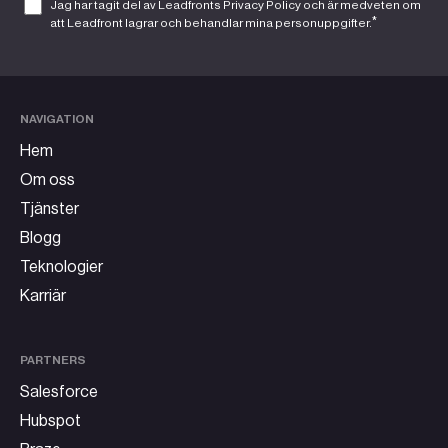
Jag har tagit del av Leadfronts
Privacy Policy
och är medveten om
*
att Leadfront lagrar och behandlar mina personuppgifter.
NAVIGATION
Hem
Om oss
Tjänster
Blogg
Teknologier
Karriär
PARTNERS
Salesforce
Hubspot