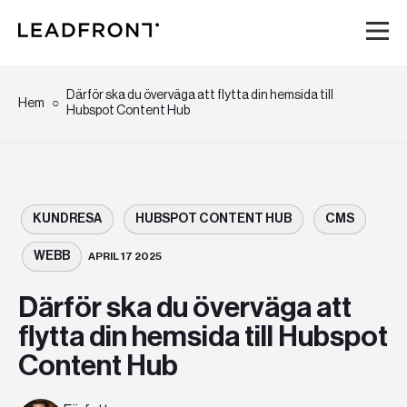
Hem
Därför ska du överväga att flytta din hemsida till
Hem
Hubspot Content Hub
Tjänster
Kunskap
KUNDRESA
HUBSPOT CONTENT HUB
CMS
Om oss
WEBB
APRIL 17 2025
Därför ska du överväga att
Karriär
flytta din hemsida till Hubspot
Content Hub
Event