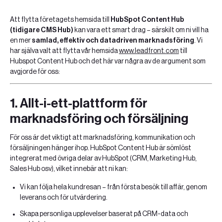
Att flytta företagets hemsida till
HubSpot Content Hub
(tidigare CMS Hub)
kan vara ett smart drag – särskilt om ni vill ha
en mer
samlad, effektiv och datadriven marknadsföring
. Vi
har själva valt att flytta vår hemsida
www.leadfront.com
till
Hubspot Content Hub och det här var några av de argument som
avgjorde för oss:
1.
Allt-i-ett-plattform för
marknadsföring och försäljning
För oss är det viktigt att marknadsföring, kommunikation och
försäljningen hänger ihop. HubSpot Content Hub är sömlöst
integrerat med övriga delar av HubSpot (CRM, Marketing Hub,
Sales Hub osv), vilket innebär att ni kan:
Vi kan följa hela kundresan – från första besök till affär, genom
leverans och för utvärdering.
Skapa personliga upplevelser baserat på CRM-data och