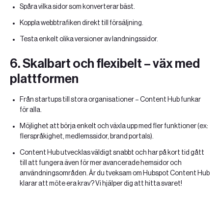
Spåra vilka sidor som konverterar bäst.
Koppla webbtrafiken direkt till försäljning.
Testa enkelt olika versioner av landningssidor.
6.
Skalbart och flexibelt – väx med
plattformen
Från startups till stora organisationer – Content Hub funkar
för alla.
Möjlighet att börja enkelt och växla upp med fler funktioner (ex:
flerspråkighet, medlemssidor, brand portals).
Content Hub utvecklas väldigt snabbt och har på kort tid gått
till att fungera även för mer avancerade hemsidor och
användningsområden. Är du tveksam om Hubspot Content Hub
klarar att möte era krav? Vi hjälper dig att hitta svaret!