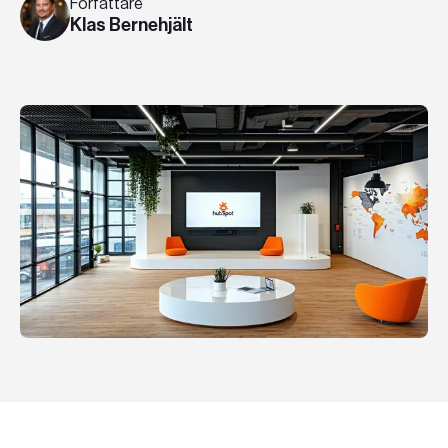
Författare
Teknologier
Klas Bernehjält
Boka ett möte
Sök
SV
EN