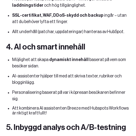
laddningstider
och hög tillgänglighet.
SSL-certifikat, WAF, DDoS-skydd och backup
ingår – utan
att du behöver lyfta ett finger.
Allt underhåll (patchar, uppdateringar) hanteras av HubSpot.
4.
AI och smart innehåll
Möjlighet att skapa
dynamiskt innehåll
baserat på vem som
besöker sidan.
AI-assistenter hjälper till med att skriva texter, rubriker och
blogginlägg.
Personalisering baserat på var i köpresan besökaren befinner
sig.
Att kombinera AI assistenten Breeze med Hubspots Workflows
är riktigt kraftfullt!
5.
Inbyggd analys och A/B-testning