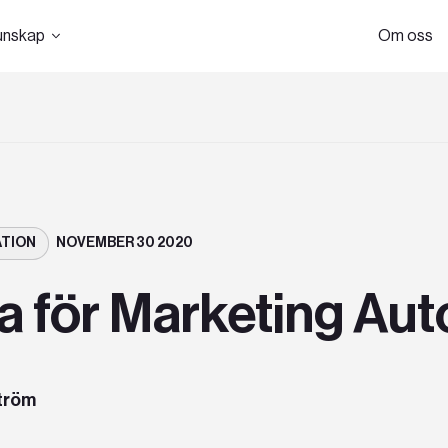
unskap
Om oss
TION
NOVEMBER 30 2020
ta för Marketing Au
tröm