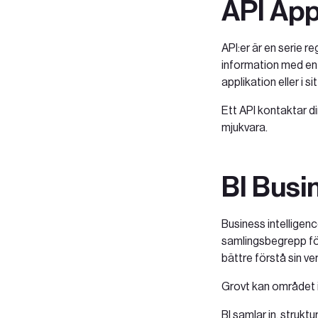
API App
API:er är en serie r
information med en 
applikation eller i s
Ett API kontaktar d
mjukvara.
BI Busi
Business intelligenc
samlingsbegrepp för
bättre förstå sin v
Grovt kan området i
BI samlar in, struk