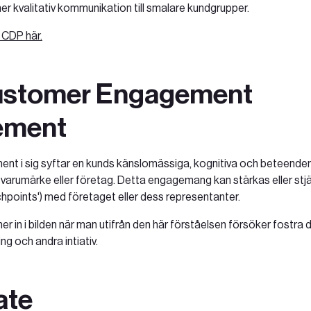
er kvalitativ kommunikation till smalare kundgrupper.
 CDP här.
stomer Engagement
ement
t i sig syftar en kunds känslomässiga, kognitiva och beteend
 varumärke eller företag. Detta engagemang kan stärkas eller stjäl
chpoints') med företaget eller dess representanter.
in i bilden när man utifrån den här förståelsen försöker fostr
ng och andra intiativ.
ate