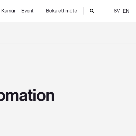
Karriär
Event
Boka ett möte
SV
EN
tomation