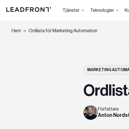
Tjänster
Teknologier
K
Hem
Ordlista för Marketing Automation
Hem
Tjänster
MARKETING AUTOMA
Ordlis
Kunskap
Författare
Anton Nords
Om oss