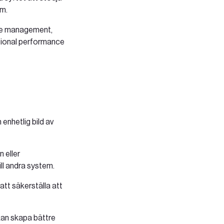
em.
ce management,
ional performance
enhetlig bild av
 eller
ll andra system.
 att säkerställa att
kan skapa bättre