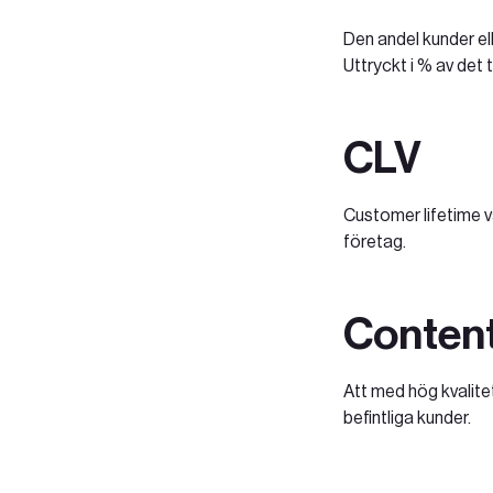
Den andel kunder el
Uttryckt i % av det 
CLV
Customer lifetime v
företag.
Content
Att med hög kvalite
befintliga kunder.