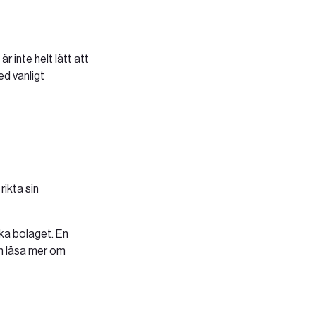
 inte helt lätt att
ed vanligt
rikta sin
ika bolaget. En
an läsa mer om