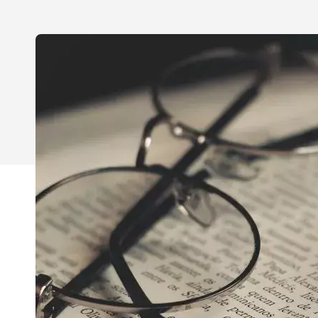
Karriär
Event
Teknologier
Boka ett möte