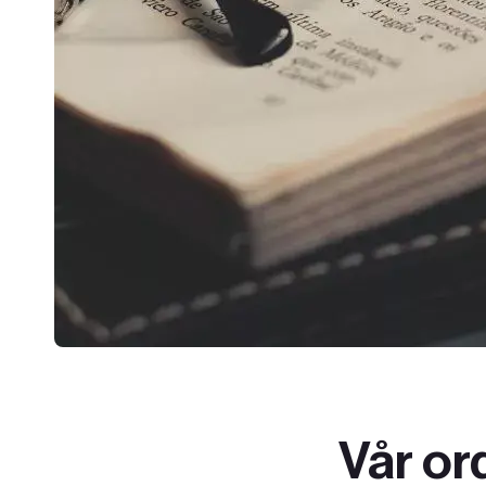
Sök
SV
EN
Vår or