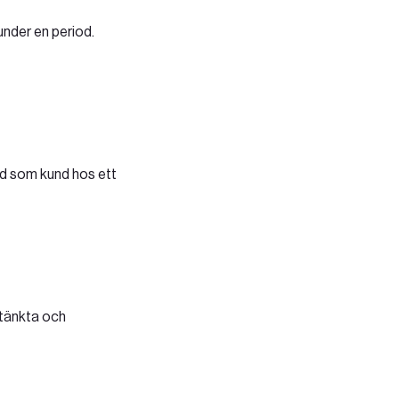
under en period.
tid som kund hos ett
ltänkta och