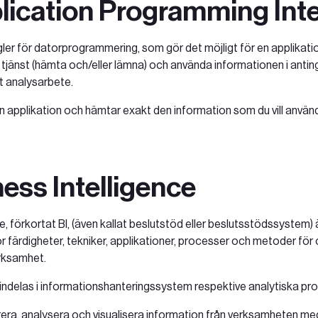
lication Programming Int
egler för datorprogrammering, som gör det möjligt för en applikati
tjänst (hämta och/eller lämna) och använda informationen i antin
itt analysarbete.
in applikation och hämtar exakt den information som du vill använd
ness Intelligence
e, förkortat BI, (även kallat beslutstöd eller beslutsstödssystem) 
 färdigheter, tekniker, applikationer, processer och metoder för 
erksamhet.
ndelas i informationshanteringssystem respektive analytiska pr
turera, analysera och visualisera information från verksamheten me