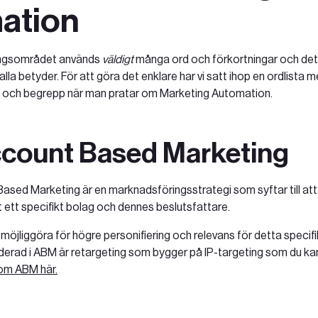
ation
ngsområdet används
väldigt
många ord och förkortningar och det är
lla betyder. För att göra det enklare har vi satt ihop en ordlista m
ch begrepp när man pratar om Marketing Automation.‍
count Based Marketing
ased Marketing är en marknadsföringsstrategi som syftar till att 
ett specifikt bolag och dennes beslutsfattare.
 möjliggöra för högre personifiering och relevans för detta specif
uderad i ABM är retargeting som bygger på IP-targeting som du k
om ABM här.