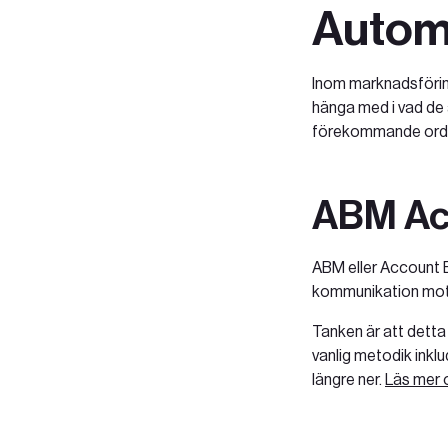
Autom
Inom marknadsföri
hänga med i vad de a
förekommande ord o
ABM Ac
ABM eller Account B
kommunikation mot 
Tanken är att detta
vanlig metodik inkl
längre ner.‍
Läs mer 