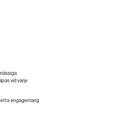
emässiga
pas vid varje
a detta engagemang