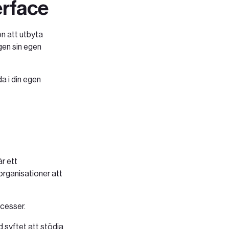
erface
on att utbyta
gen sin egen
a i din egen
är ett
organisationer att
ocesser.
d syftet att stödja