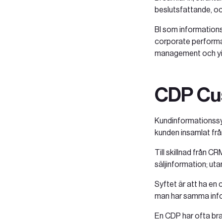
beslutsfattande, oc
BI som informatio
corporate perform
management och yi
CDP Cu
Kundinformationssys
kunden insamlat frå
Till skillnad från C
säljinformation; ut
Syftet är att ha en 
man har samma infor
En CDP har ofta bra