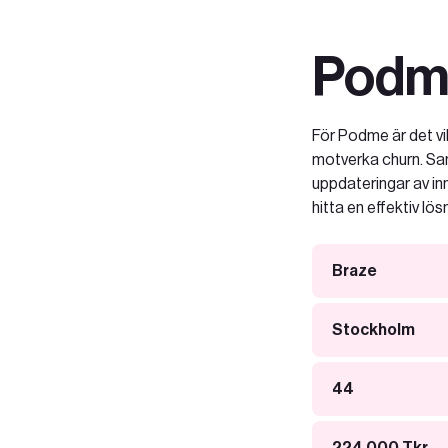
Podm
För Podme är det v
motverka churn. Sam
uppdateringar av in
hitta en effektiv l
Braze
Stockholm
44