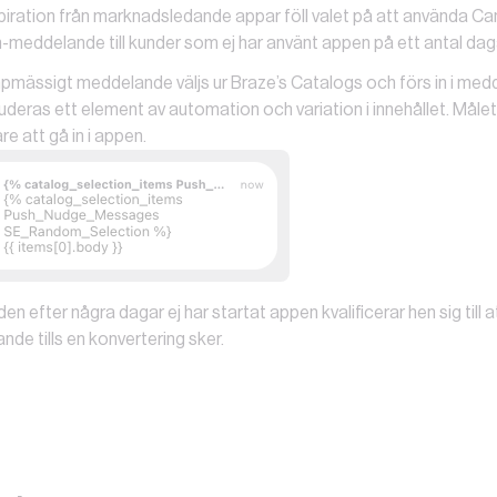
iration från marknadsledande appar föll valet på att använda Can
-meddelande till kunder som ej har använt appen på ett antal dag
mpmässigt meddelande väljs ur Braze’s Catalogs och förs in i med
luderas ett element av automation och variation i innehållet. Målet
e att gå in i appen.
n efter några dagar ej har startat appen kvalificerar hen sig till at
de tills en konvertering sker.