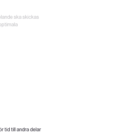
delande ska skickas
 optimala
r tid till andra delar