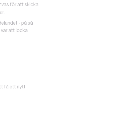
vas för att skicka
ar.
delandet - på så
 var att locka
t få ett nytt