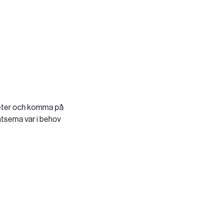
nheter och komma på
atserna var i behov