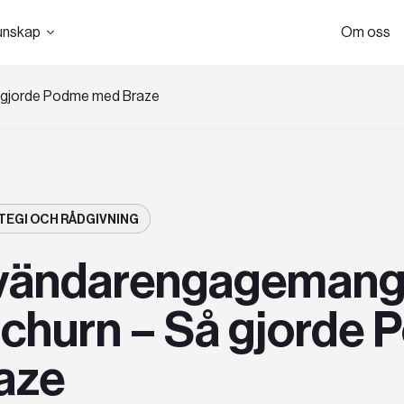
unskap
Om oss
 gjorde Podme med Braze
TEGI OCH RÅDGIVNING
vändarengagemang
 churn – Så gjorde
aze