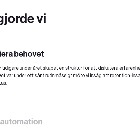
gjorde vi
fiera behovet
 tidigare under året skapat en struktur för att diskutera erfare
Det var under ett sånt rutinmässigt möte vi insåg att retention-ins
kas.
 automation