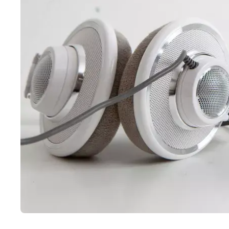
Sök
SV
EN