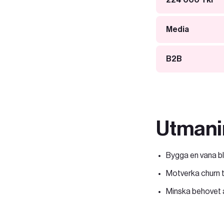
224 000 Tkr
Media
B2B
Utmani
Bygga en vana b
Motverka churn til
Minska behovet at