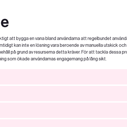
e
iktigt att bygga en vana bland användarna att regelbundet använ
tidigt kan inte en lösning vara beroende av manuella utskick och
nehåll på grund av resurserna detta kräver. För att tackla dessa p
ösning som ökade användarnas engagemang på lång sikt.