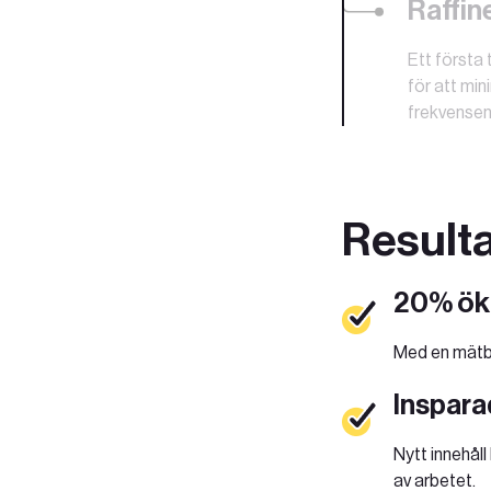
Raffin
Ett första 
för att min
frekvensen
Result
20% ök
Med en mätbar
Inspara
Nytt innehåll 
av arbetet.