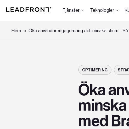
Tjänster
Teknologier
K
Hem
Öka användarengagemang och minska churn – Så
Hem
Tjänster
OPTIMERING
STRA
Öka an
Kunskap
minska
med Br
Om oss