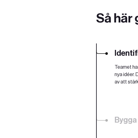
Så här 
Identi
Teamet har
nya idéer. 
av att stär
Bygga