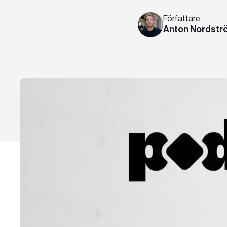
Författare
Anton Nordstr
Karriär
Event
Teknologier
Boka ett möte