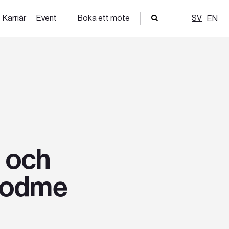
Karriär
Event
Boka ett möte
SV
EN
 och
 Podme