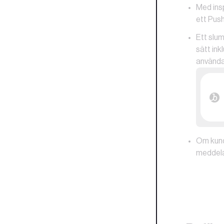
Med insp
ett Push
Ett slu
sätt ink
användar
Om kunde
meddelan