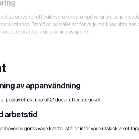
ering
test utfördes för att balansera hur nära inpå varandra varje med
imera irritation. Framöver är målet att för varje marknad hitta den
 för att upprätthålla användning av appen.
at
ning av appanvändning
 positiv effekt upp till 21 dagar efter utskicket.
d arbetstid
behöver nu göras varje kvartal istället inför varje utskick vilket frigö