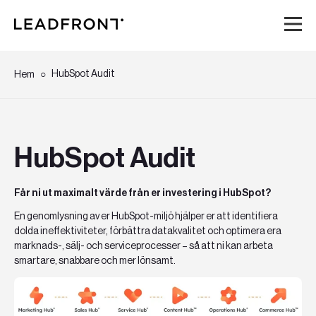
Hem
HubSpot Audit
Hem
Tjänster
HubSpot Audit
Kunskap
Får ni ut maximalt värde från er investering i HubSpot?
Om oss
En genomlysning av er HubSpot-miljö hjälper er att identifiera
dolda ineffektiviteter, förbättra datakvalitet och optimera era
Karriär
marknads-, sälj- och serviceprocesser – så att ni kan arbeta
smartare, snabbare och mer lönsamt.
Event