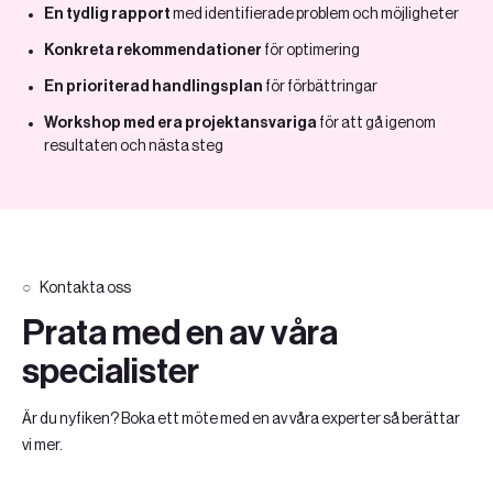
En tydlig rapport
med identifierade problem och möjligheter
Konkreta rekommendationer
för optimering
En prioriterad handlingsplan
för förbättringar
Workshop med era projektansvariga
för att gå igenom
resultaten och nästa steg
Kontakta oss
Prata med en av våra
specialister
Är du nyfiken? Boka ett möte med en av våra experter så berättar
vi mer.