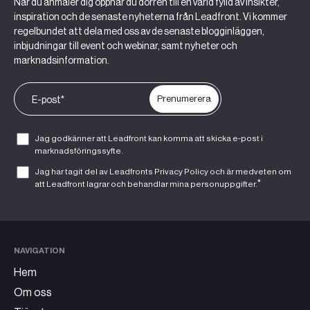
När du anmäler dig öppnar du dörren till en värld fylld av insikter,
inspiration och de senaste nyheterna från Leadfront. Vi kommer
regelbundet att dela med oss av de senaste blogginläggen,
inbjudningar till event och webinar, samt nyheter och
marknadsinformation.
Jag godkänner att Leadfront kan komma att skicka e-post i
marknadsföringssyfte.
Jag har tagit del av Leadfronts
Privacy Policy
och är medveten om
*
att Leadfront lagrar och behandlar mina personuppgifter.
NAVIGATION
Hem
Om oss