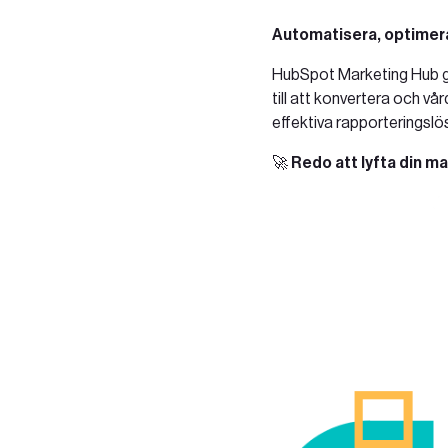
Sök
Automatisera, optimera
HubSpot Marketing Hub ger
SV
EN
till att konvertera och v
effektiva rapporteringslös
🚀 Redo att lyfta din 