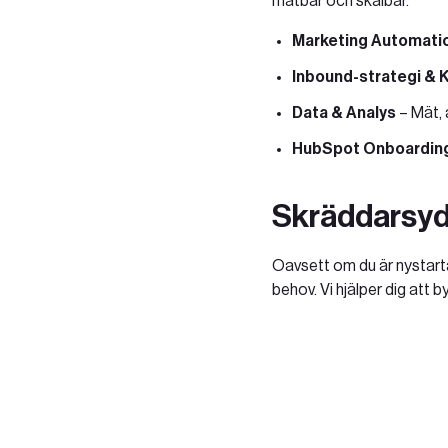
mätbar och skalbar.
Marketing Automati
Inbound-strategi & 
Data & Analys
– Mät, 
HubSpot Onboarding
Skräddarsydd
Oavsett om du är nystarta
behov. Vi hjälper dig att