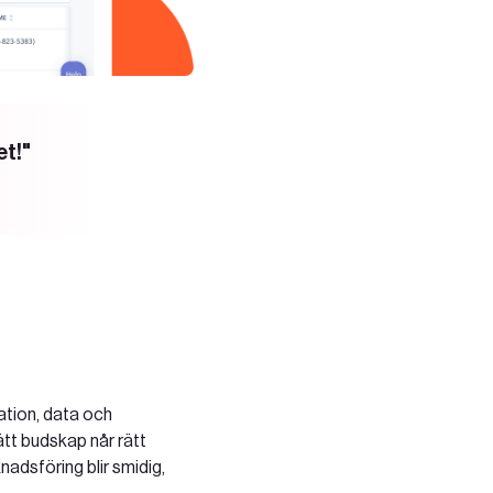
et!"
ation, data och
ätt budskap når rätt
knadsföring blir smidig,