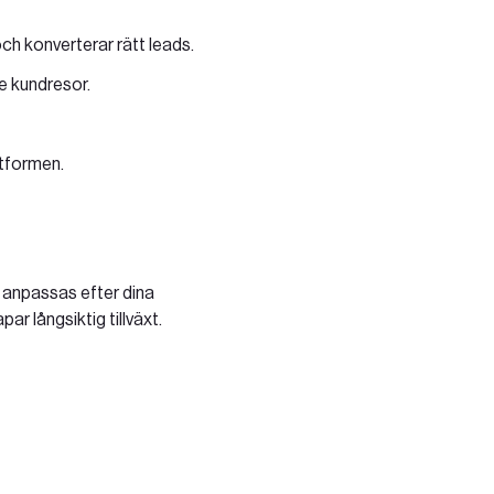
h konverterar rätt leads.
e kundresor.
ttformen.
b anpassas efter dina
r långsiktig tillväxt.