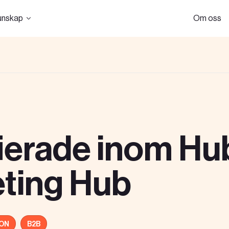
unskap
Om oss
fierade inom H
ting Hub
ON
B2B