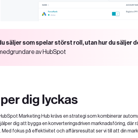
du säljer som spelar störst roll, utan hur du säljer d
, medgrundare av HubSpot
lper dig lyckas
v HubSpot Marketing Hub krävs en strategi som kombinerar autom
hjälper dig att bygga en konverteringsdriven marknadsföring, där r
 Med fokus på effektivitet och affärsresultat ser vi till att din mar