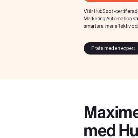
Vi är HubSpot-certifiera
Marketing Automation strat
Karriär
smartare, mer effektiv oc
Prata med en expert
Event
Teknologier
Maxime
Boka ett möte
med Hu