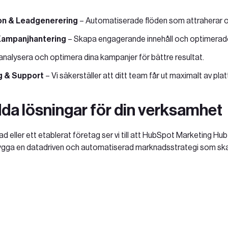
on & Leadgenerering
– Automatiserade flöden som attraherar oc
Kampanjhantering
– Skapa engagerande innehåll och optimerad
analysera och optimera dina kampanjer för bättre resultat.
 & Support
– Vi säkerställer att ditt team får ut maximalt av pla
a lösningar för din verksamhet
d eller ett etablerat företag ser vi till att HubSpot Marketing Hu
 bygga en datadriven och automatiserad marknadsstrategi som skapa