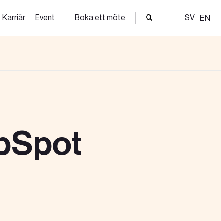
Karriär
Event
Boka ett möte
SV
EN
ubSpot