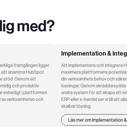
 dig med?
Implementation & Integ
erkliga framgången ligger
Att implementera och integrera H
team att anamma HubSpot
maximera plattformens potential. 
de stöd. Genom att
din verksamhets behov och säkerst
 smidig och produktiv
lösningar. Genom skräddarsydda i
 enhetligt i plattformen.
andra system för att skapa ett en
el av verksamheten och
ERP eller e-handel ser vi till att 
skalbar lösning.
Läs mer om Implementation & 