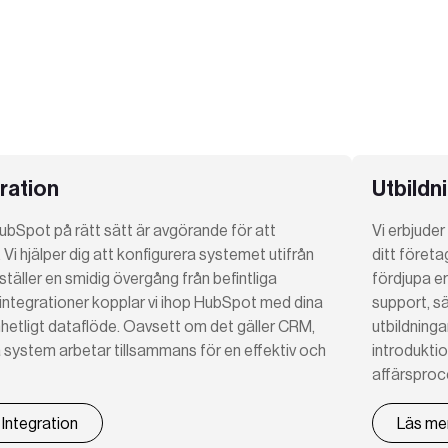
ration
Utbildn
ubSpot på rätt sätt är avgörande för att
Vi erbjude
Vi hjälper dig att konfigurera systemet utifrån
ditt företa
äller en smidig övergång från befintliga
fördjupa e
ntegrationer kopplar vi ihop HubSpot med dina
support, säk
hetligt dataflöde. Oavsett om det gäller CRM,
utbildninga
alla system arbetar tillsammans för en effektiv och
introdukti
affärsproc
Integration
Läs me