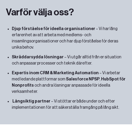
Varför välja oss?
Djup förståelse för ideella organisationer
– Vi har lång
erfarenhet av att arbeta med medlems- och
insamlingsorganisationer och har djup förståelse för deras
unika behov.
Skräddarsydda lösningar
– Vi utgår alltid från er situation
och anpassar processer och teknik därefter.
Expertis inom CRM & Marketing Automation
– Vi arbetar
med ledande plattformar som
Salesforce NPSP
,
HubSpot för
Nonprofits
och andra lösningar anpassade för ideella
verksamheter.
Långsiktig partner
– Vi stöttar er både under och efter
implementationen för att säkerställa framgång på lång sikt.