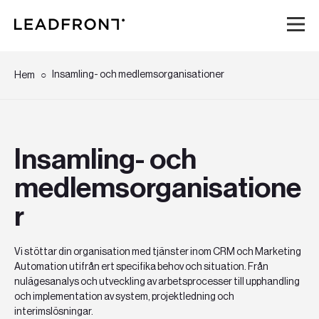
Hem
Insamling- och medlemsorganisationer
Hem
Tjänster
Insamling- och
Kunskap
medlemsorganisatione
Om oss
r
Karriär
Vi stöttar din organisation med tjänster inom CRM och Marketing
Automation utifrån ert specifika behov och situation. Från
Event
nulägesanalys och utveckling av arbetsprocesser till upphandling
och implementation av system, projektledning och
interimslösningar.