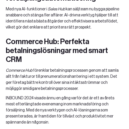
Med nya AI-funktioner i
Sales Hub
kan säljteam nu bygga pipeline
snabbare och stänga fler affärer. AI-drivna verktyg hjälper till att
identifiera nästa bästa åtgärder och effektivisera arbetsflödet,
vilket gör det enklare att prioritera rätt prospekt.
Commerce Hub: Perfekta
betalningslösningar med smart
CRM
Commerce Hub
förenklar betalningsprocessen genom att samla
allt från fakturor till prenumerationshantering i ett system. Det
ger företag bättre kontroll över sina intäktsströmmar och
möjliggör smidigare betalningsprocesser.
INBOUND 2024 visade ännu en gång varför det är ett av årets
mest efterlängtade evenemang inom marknadsföring och
försäljning. Med de nya verktygen och AI-lösningarna som
presenterades, är framtiden för tillväxt och produktivitet mer
spännande än någonsin.