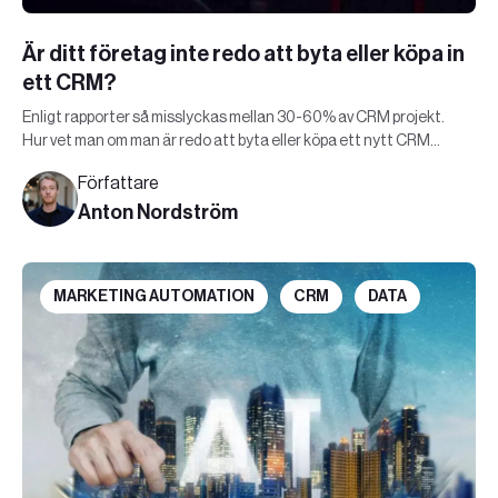
Är ditt företag inte redo att byta eller köpa in
ett CRM?
Enligt rapporter så misslyckas mellan 30-60% av CRM projekt.
Hur vet man om man är redo att byta eller köpa ett nytt CRM
system?
Författare
Anton Nordström
MARKETING AUTOMATION
CRM
DATA