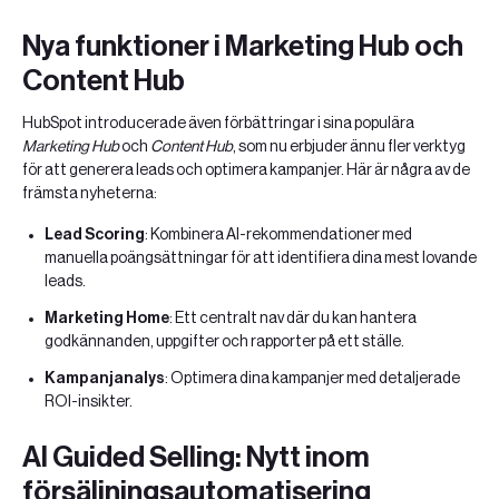
Nya funktioner i Marketing Hub och
Content Hub
HubSpot introducerade även förbättringar i sina populära
Marketing Hub
och
Content Hub
, som nu erbjuder ännu fler verktyg
för att generera leads och optimera kampanjer. Här är några av de
främsta nyheterna:
Lead Scoring
: Kombinera AI-rekommendationer med
manuella poängsättningar för att identifiera dina mest lovande
leads.
Marketing Home
: Ett centralt nav där du kan hantera
godkännanden, uppgifter och rapporter på ett ställe.
Kampanjanalys
: Optimera dina kampanjer med detaljerade
ROI-insikter.
AI Guided Selling: Nytt inom
försäljningsautomatisering