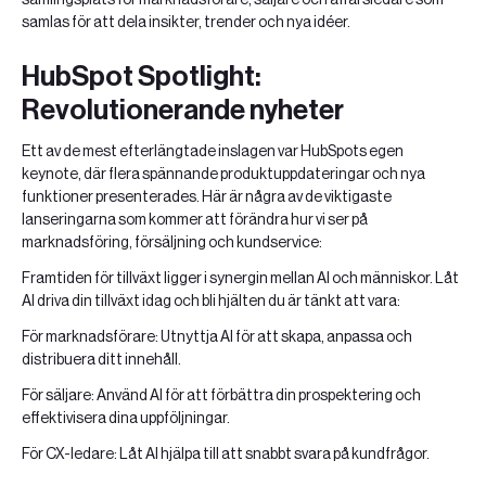
samlas för att dela insikter, trender och nya idéer.
HubSpot Spotlight:
Revolutionerande nyheter
Ett av de mest efterlängtade inslagen var HubSpots egen
keynote, där flera spännande produktuppdateringar och nya
funktioner presenterades. Här är några av de viktigaste
lanseringarna som kommer att förändra hur vi ser på
marknadsföring, försäljning och kundservice:
Framtiden för tillväxt ligger i synergin mellan AI och människor. Låt
AI driva din tillväxt idag och bli hjälten du är tänkt att vara:
För marknadsförare: Utnyttja AI för att skapa, anpassa och
distribuera ditt innehåll.
För säljare: Använd AI för att förbättra din prospektering och
effektivisera dina uppföljningar.
För CX-ledare: Låt AI hjälpa till att snabbt svara på kundfrågor.