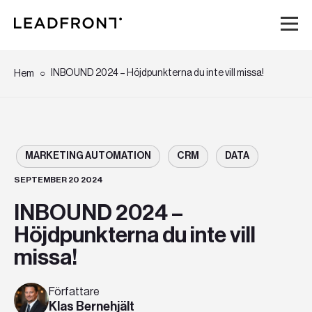
Hem
INBOUND 2024 – Höjdpunkterna du inte vill missa!
Hem
Tjänster
Kunskap
MARKETING AUTOMATION
CRM
DATA
SEPTEMBER 20 2024
Om oss
INBOUND 2024 –
Höjdpunkterna du inte vill
Karriär
missa!
Event
Författare
Klas Bernehjält