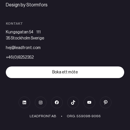
Design by Stormfors
KONTAKT
Kungsgatan 54 111
35 Stockholm Sverige
hej@leadfront.com
+46(0)8252352
Boka ett möte
LEADFRONT AB
•
ORG: 559098-9066