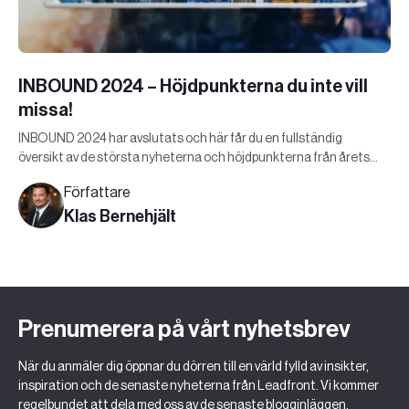
INBOUND 2024 – Höjdpunkterna du inte vill
missa!
INBOUND 2024 har avslutats och här får du en fullständig
översikt av de största nyheterna och höjdpunkterna från årets
Hubspot evenemang!
Författare
Klas Bernehjält
Prenumerera på vårt nyhetsbrev
När du anmäler dig öppnar du dörren till en värld fylld av insikter,
inspiration och de senaste nyheterna från Leadfront. Vi kommer
regelbundet att dela med oss av de senaste blogginläggen,