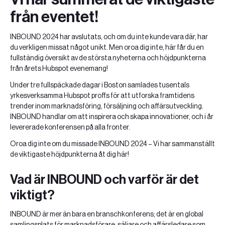
från eventet!
INBOUND 2024 har avslutats, och om du inte kunde vara där, har
du verkligen missat något unikt. Men oroa dig inte, här får du en
fullständig översikt av de största nyheterna och höjdpunkterna
från årets Hubspot evenemang!
Under tre fullspäckade dagar i Boston samlades tusentals
yrkesverksamma Hubspot proffs för att utforska framtidens
trender inom marknadsföring, försäljning och affärsutveckling.
INBOUND handlar om att inspirera och skapa innovationer, och i år
levererade konferensen på alla fronter.
Oroa dig inte om du missade INBOUND 2024 – Vi har sammanställt
de viktigaste höjdpunkterna åt dig här!
Vad är INBOUND och varför är det
viktigt?
INBOUND är mer än bara en branschkonferens; det är en global
samlingsplats för marknadsförare, säljare och affärsledare som