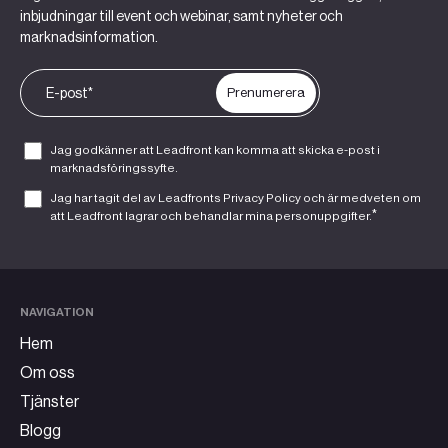
inbjudningar till event och webinar, samt nyheter och
marknadsinformation.
Jag godkänner att Leadfront kan komma att skicka e-post i
marknadsföringssyfte.
Jag har tagit del av Leadfronts
Privacy Policy
och är medveten om
*
att Leadfront lagrar och behandlar mina personuppgifter.
NAVIGATION
Hem
Om oss
Tjänster
Blogg