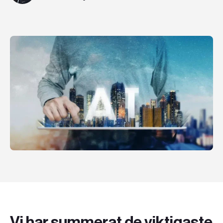
Teknologier
Boka ett möte
Sök
SV
EN
Vi har summerat de viktigaste