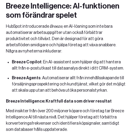
Breeze Intelligence: AI-funktionen
som förändrar spelet
HubSpot introducerade
Breeze
, en AI-lösning som inte bara
automatiserar arbetsuppgifter utan också förbättrar
produktivitet och tillväxt. Den är designad för att göra
arbetsflöden smidigare och hjälpa företag att växa snabbare.
Några av nyheterna inkluderar:
Breeze Copilot
: En AI-assistent som hjälper dig att hantera
allt från e-postutkast till dataanalys direkt i ditt CRM-system.
Breeze Agents
: Automatiserar allt från innehållsskapande till
försäljningsprospektering och kundtjänst, vilket gör det möjligt
att skala upp utan att behöva utöka personalstyrkan.
Breeze Intelligence: Kraftfull data som driver resultat
Med insikter från över 200 miljoner köpare och företag tar Breeze
Intelligence AI till nästa nivå. Det hjälper företag att förbättra
konverteringsfrekvenser och identifiera köpsignaler, samtidigt
som databaser hålls uppdaterade.