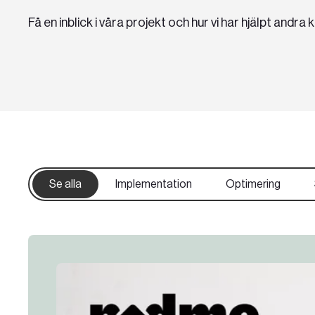
Få en inblick i våra projekt och hur vi har hjälpt andra 
Karriär
Event
Se alla
Implementation
Optimering
Teknologier
Boka ett möte