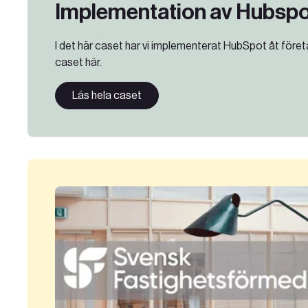
Implementation av Hubsp
I det här caset har vi implementerat HubSpot åt för
caset här.
Läs hela caset