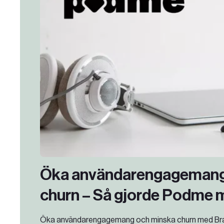
Sök
SV
EN
Öka användarengagemang
churn – Så gjorde Podme 
Öka användarengagemang och minska churn med Bra