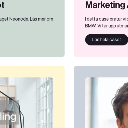
ot
Marketing 
etaget Neonode. Läs mer om
I detta case pratar vi
BMW. Vi tar upp utmani
Läs hela caset