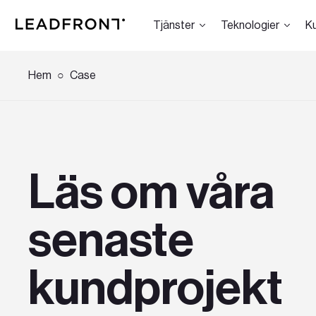
Tjänster
Teknologier
K
Hem
Case
Hem
Tjänster
Läs om våra
senaste
Kunskap
kundprojekt
Om oss