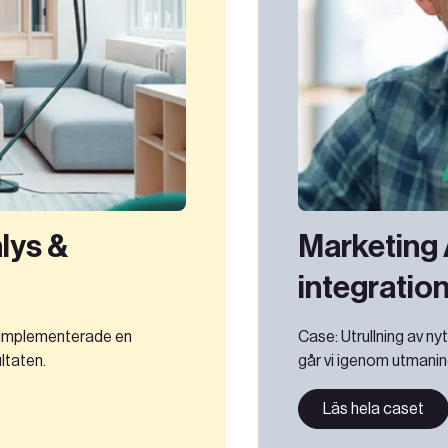
lys &
Marketing
integratio
i implementerade en
Case: Utrullning av 
ltaten.
går vi igenom utmaning
Läs hela caset