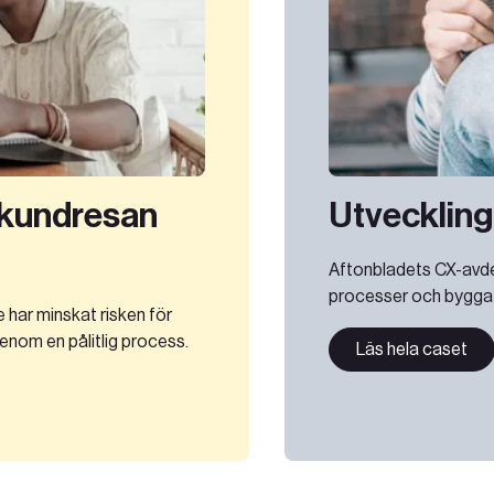
a kundresan
Utveckling
Aftonbladets CX-avdel
processer och bygga u
ar minskat risken för
enom en pålitlig process.
Läs hela caset