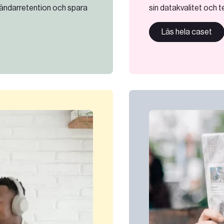
vändarretention och spara
sin datakvalitet och 
Läs hela caset