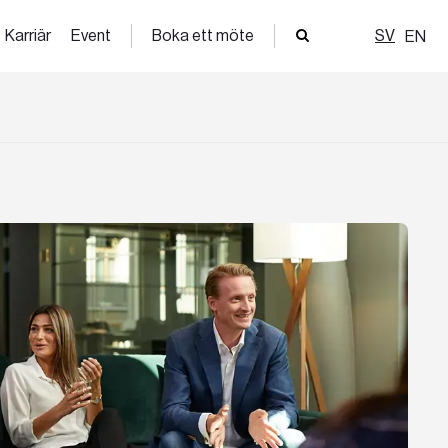
Karriär
Event
Boka ett möte
SV
EN