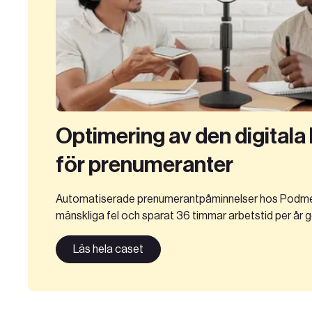
Optimering av den digital
för prenumeranter
Automatiserade prenumerantpåminnelser hos Podme h
mänskliga fel och sparat 36 timmar arbetstid per år g
Läs hela caset