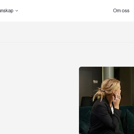
unskap
Om oss