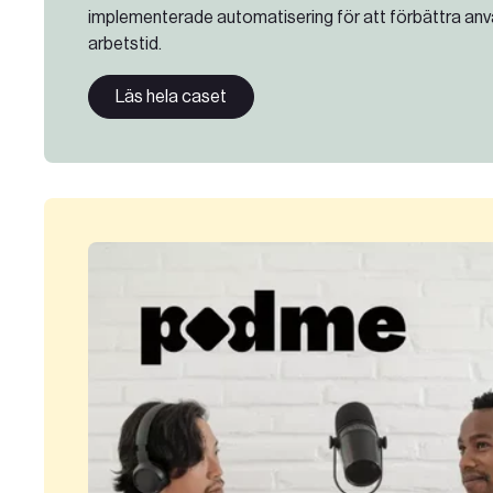
implementerade automatisering för att förbättra an
arbetstid.
Läs hela caset